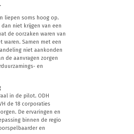
.
gen liepen soms hoog op.
 dan niet krijgen van een
wat de oorzaken waren van
et waren. Samen met een
ehandeling niet aankonden
van de aanvragen zorgen
erduurzamings- en
g
al in de pilot. ODH
SVH de 18 corporaties
borgen. De ervaringen en
epassing binnen de regio
oorspelbaarder en