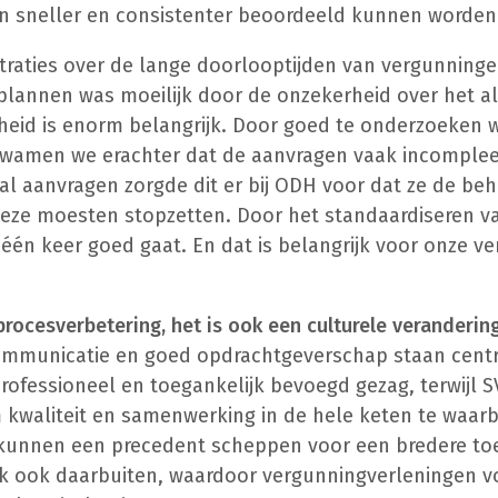
n sneller en consistenter beoordeeld kunnen worden
ustraties over de lange doorlooptijden van vergunnin
plannen was moeilijk door de onzekerheid over het al
heid is enorm belangrijk. Door goed te onderzoeken 
kwamen we erachter dat de aanvragen vaak incomple
ntal aanvragen zorgde dit er bij ODH voor dat ze de b
 deze moesten stopzetten. Door het standaardiseren 
 één keer goed gaat. En dat is belangrijk voor onze v
 procesverbetering, het is ook een culturele veranderin
mmunicatie en goed opdrachtgeverschap staan centra
professioneel en toegankelijk bevoegd gezag, terwijl 
om kwaliteit en samenwerking in de hele keten te waar
t kunnen een precedent scheppen voor een bredere to
k ook daarbuiten, waardoor vergunningverleningen v