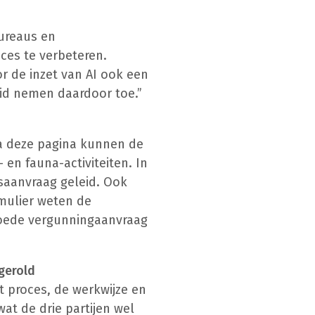
ureaus en
es te verbeteren.
or de inzet van AI ook een
eid nemen daardoor toe.”
Via deze pagina kunnen de
en fauna-activiteiten. In
gsaanvraag geleid. Ook
rmulier weten de
 goede vergunningaanvraag
gerold
 proces, de werkwijze en
at de drie partijen wel