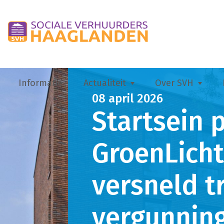
Informatie
Actualiteit
Over SVH
08 april 2026
Startsein p
GroenLicht
versneld t
vergunning