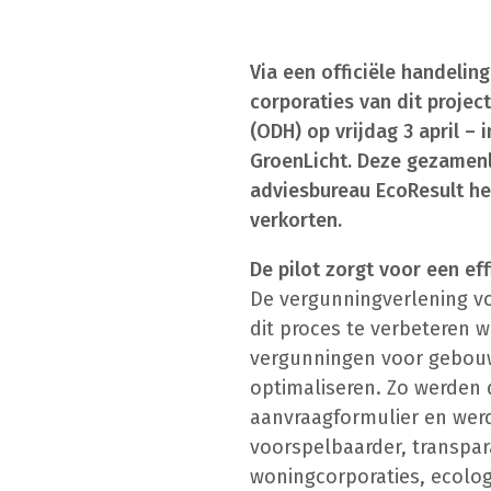
Via een officiële handeli
corporaties van dit proje
(ODH) op vrijdag 3 april –
GroenLicht. Deze gezamenl
adviesbureau EcoResult hee
verkorten.
De pilot zorgt voor een ef
De vergunningverlening vo
dit proces te verbeteren 
vergunningen voor gebou
optimaliseren. Zo werden d
aanvraagformulier en wer
voorspelbaarder, transpar
woningcorporaties, ecolo