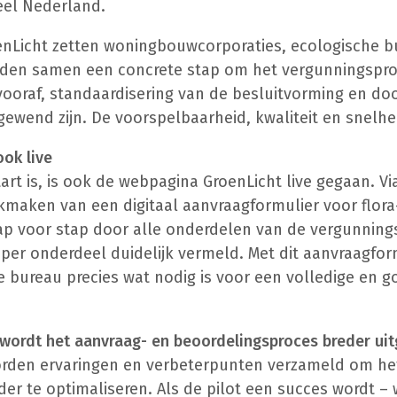
eel Nederland.
enLicht zetten woningbouwcorporaties, ecologische b
en samen een concrete stap om het vergunningsproc
 vooraf, standaardisering van de besluitvorming en do
 gewend zijn. De voorspelbaarheid, kwaliteit en snelh
ok live
start is, is ook de webpagina GroenLicht live gegaan. 
maken van een digitaal aanvraagformulier voor flora- 
stap voor stap door alle onderdelen van de vergunnin
a per onderdeel duidelijk vermeld. Met dit aanvraagfo
e bureau precies wat nodig is voor een volledige en
 wordt het aanvraag- en beoordelingsproces breder uit
orden ervaringen en verbeterpunten verzameld om het
er te optimaliseren. Als de pilot een succes wordt – w