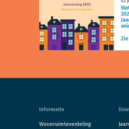
02 j
Wat
202
Jaa
ani
Zie
Informatie
Dow
Woonruimteverdeling
Jaar