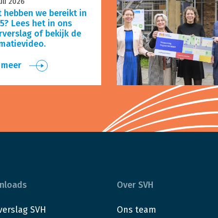
uli 2026
 hebben we bereikt in
5? Lees het in ons
rverslag of bekijk de
matievideo.
 meer
nloads
Over SVH
verslag SVH
Ons team