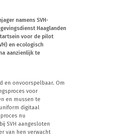
anjager namens SVH-
Omgevingsdienst Haaglanden
tartsein voor de pilot
VH) en ecologisch
na aanzienlijk te
end en onvoorspelbaar. Om
ingsproces voor
en en mussen te
uniform digitaal
 proces nu
 bij SVH aangesloten
er van hen verwacht