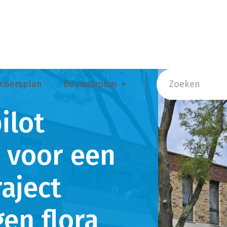
Koersplan
Bouwstroom
Zoeken
ilot
 voor een
raject
en flora