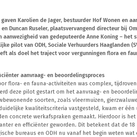
ng gaven Karolien de Jager, bestuurder Hof Wonen en a
ct en Duncan Ruseler, plaatsvervangend directeur bij 
 in aanwezigheid van gedeputeerde Anne Koning – het s
ijke pilot van ODH, Sociale Verhuurders Haaglanden (S
ft als doel het traject voor vergunningen flora en fau
ficiënter aanvraag- en beoordelingsproces
or flora- en fauna-activiteiten was complex, tijdrov
werd deze pilot gestart om het aanvraag- en beoordel
wbewonende soorten, zoals vleermuizen, gierzwaluw
uidelijke kwaliteitscriteria vastgesteld, kwam er één 
den concrete werkafspraken gemaakt. Hierdoor is het
anter en efficiënter geworden. Dit betekent dat de 18
gische bureaus en ODH nu vanaf het begin weten wat 